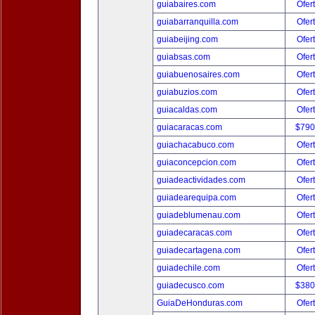
guiabaires.com
Ofer
guiabarranquilla.com
Ofer
guiabeijing.com
Ofer
guiabsas.com
Ofer
guiabuenosaires.com
Ofer
guiabuzios.com
Ofer
guiacaldas.com
Ofer
guiacaracas.com
$790
guiachacabuco.com
Ofer
guiaconcepcion.com
Ofer
guiadeactividades.com
Ofer
guiadearequipa.com
Ofer
guiadeblumenau.com
Ofer
guiadecaracas.com
Ofer
guiadecartagena.com
Ofer
guiadechile.com
Ofer
guiadecusco.com
$380
GuiaDeHonduras.com
Ofer