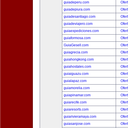
guiadeperu.com
Ofer
guiadepiura.com
Ofer
guiadesantiago.com
Ofer
guiadeviajero.com
Ofer
guiaexpediciones.com
Ofer
guiaformosa.com
Ofer
GuiaGesell.com
Ofer
guiagrecia.com
Ofer
guiahongkong.com
Ofer
guiahostales.com
Ofer
guiaiguazu.com
Ofer
guialapaz.com
Ofer
guiamorelia.com
Ofer
guiapinamar.com
Ofer
guiarecife.com
Ofer
guiaresorts.com
Ofer
guiarivieramaya.com
Ofer
guiasanjose.com
Ofer