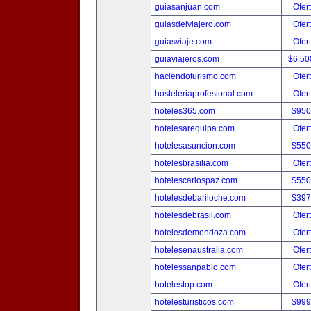
guiasanjuan.com
Ofer
guiasdelviajero.com
Ofer
guiasviaje.com
Ofer
guiaviajeros.com
$6,50
haciendoturismo.com
Ofer
hosteleriaprofesional.com
Ofer
hoteles365.com
$950
hotelesarequipa.com
Ofer
hotelesasuncion.com
$550
hotelesbrasilia.com
Ofer
hotelescarlospaz.com
$550
hotelesdebariloche.com
$397
hotelesdebrasil.com
Ofer
hotelesdemendoza.com
Ofer
hotelesenaustralia.com
Ofer
hotelessanpablo.com
Ofer
hotelestop.com
Ofer
hotelesturisticos.com
$999