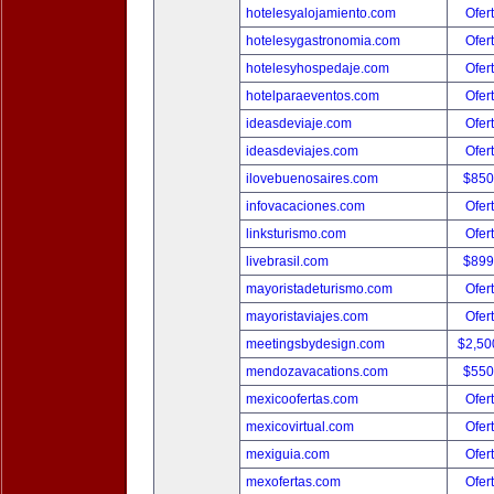
hotelesyalojamiento.com
Ofer
hotelesygastronomia.com
Ofer
hotelesyhospedaje.com
Ofer
hotelparaeventos.com
Ofer
ideasdeviaje.com
Ofer
ideasdeviajes.com
Ofer
ilovebuenosaires.com
$850
infovacaciones.com
Ofer
linksturismo.com
Ofer
livebrasil.com
$899
mayoristadeturismo.com
Ofer
mayoristaviajes.com
Ofer
meetingsbydesign.com
$2,50
mendozavacations.com
$550
mexicoofertas.com
Ofer
mexicovirtual.com
Ofer
mexiguia.com
Ofer
mexofertas.com
Ofer