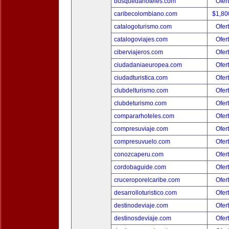
busquedahoteles.com
Ofer
caribecolombiano.com
$1,80
catalogoturismo.com
Ofer
catalogoviajes.com
Ofer
ciberviajeros.com
Ofer
ciudadaniaeuropea.com
Ofer
ciudadturistica.com
Ofer
clubdelturismo.com
Ofer
clubdeturismo.com
Ofer
compararhoteles.com
Ofer
compresuviaje.com
Ofer
compresuvuelo.com
Ofer
conozcaperu.com
Ofer
cordobaguide.com
Ofer
cruceroporelcaribe.com
Ofer
desarrolloturistico.com
Ofer
destinodeviaje.com
Ofer
destinosdeviaje.com
Ofer