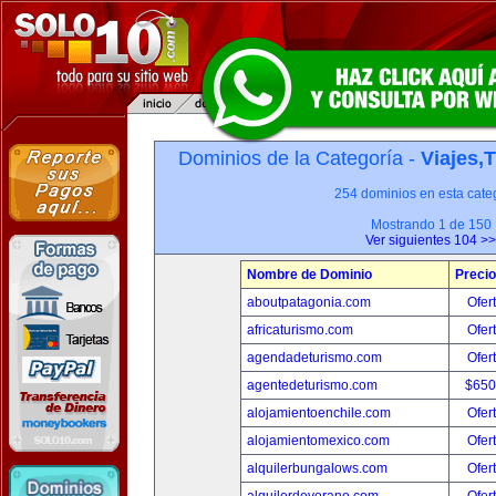
Dominios de la Categoría -
Viajes,
254 dominios en esta categ
Mostrando 1 de 150
Ver siguientes 104 >>
Nombre de Dominio
Precio
aboutpatagonia.com
Ofer
africaturismo.com
Ofer
agendadeturismo.com
Ofer
agentedeturismo.com
$650
alojamientoenchile.com
Ofer
alojamientomexico.com
Ofer
alquilerbungalows.com
Ofer