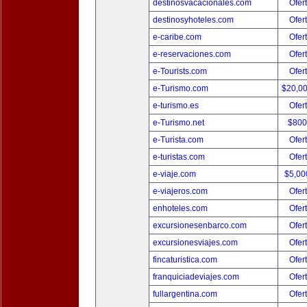
destinosvacacionales.com
Ofer
destinosyhoteles.com
Ofer
e-caribe.com
Ofer
e-reservaciones.com
Ofer
e-Tourists.com
Ofer
e-Turismo.com
$20,0
e-turismo.es
Ofer
e-Turismo.net
$800
e-Turista.com
Ofer
e-turistas.com
Ofer
e-viaje.com
$5,00
e-viajeros.com
Ofer
enhoteles.com
Ofer
excursionesenbarco.com
Ofer
excursionesviajes.com
Ofer
fincaturistica.com
Ofer
franquiciadeviajes.com
Ofer
fullargentina.com
Ofer