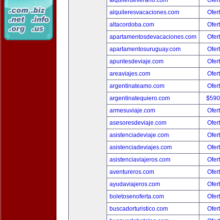
alquilerdeverano.com
Ofer
alquileresvacaciones.com
Ofer
altacordoba.com
Ofer
apartamentosdevacaciones.com
Ofer
apartamentosuruguay.com
Ofer
apuntesdeviaje.com
Ofer
areaviajes.com
Ofer
argentinateamo.com
Ofer
argentinatequiero.com
$590
armesuviaje.com
Ofer
asesoresdeviaje.com
Ofer
asistenciadeviaje.com
Ofer
asistenciadeviajes.com
Ofer
asistenciaviajeros.com
Ofer
aventureros.com
Ofer
ayudaviajeros.com
Ofer
boletosenoferta.com
Ofer
buscadorturistico.com
Ofer