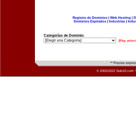
Registro de Dominios
|
Web Hosting
|
D
Dominios Expirados
|
Industrias
|
Indu
Categorías de Dominio:
[Pág. princi
** Precios expre
© 2002/2022 Solo10.com