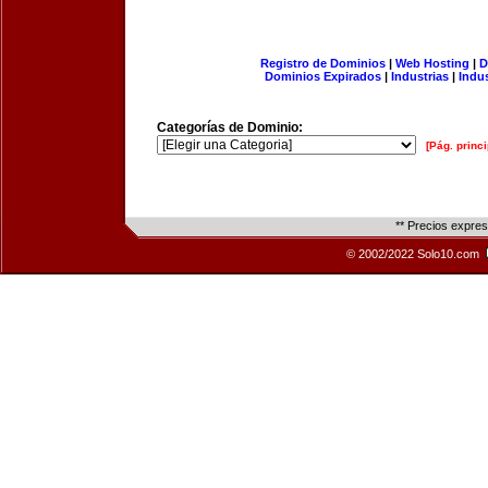
Registro de Dominios
|
Web Hosting
|
D
Dominios Expirados
|
Industrias
|
Indu
Categorías de Dominio:
[Pág. princi
** Precios expre
© 2002/2022 Solo10.com