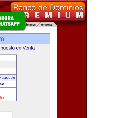
om
 puesto en Venta
 Hospedaje
ta!
tas