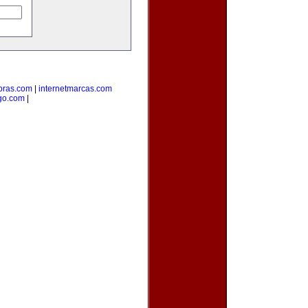
ras.com
|
internetmarcas.com
go.com
|