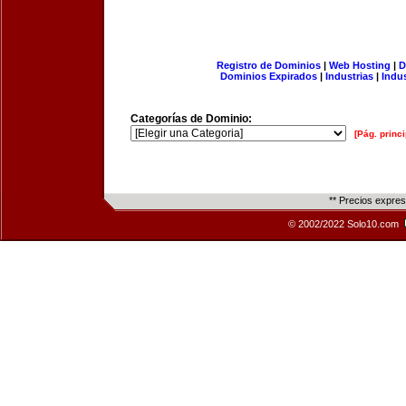
Registro de Dominios
|
Web Hosting
|
D
Dominios Expirados
|
Industrias
|
Indu
Categorías de Dominio:
[Pág. princi
** Precios expre
© 2002/2022 Solo10.com