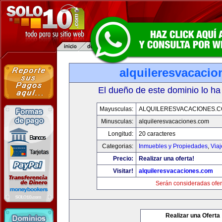
alquileresvacaci
El dueño de este dominio lo ha
Mayusculas:
ALQUILERESVACACIONES.
Minusculas:
alquileresvacaciones.com
Longitud:
20 caracteres
Categorias:
Inmuebles y Propiedades
,
Via
Precio:
Realizar una oferta!
Visitar!
alquileresvacaciones.com
Serán consideradas ofer
Realizar una Oferta