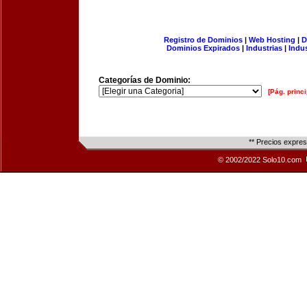
Registro de Dominios
|
Web Hosting
|
D
Dominios Expirados
|
Industrias
|
Indu
Categorías de Dominio:
[Pág. princi
** Precios expre
© 2002/2022 Solo10.com