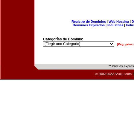
Registro de Dominios
|
Web Hosting
|
D
Dominios Expirados
|
Industrias
|
Indu
Categorías de Dominio:
[Pág. princi
** Precios expre
© 2002/2022 Solo10.com