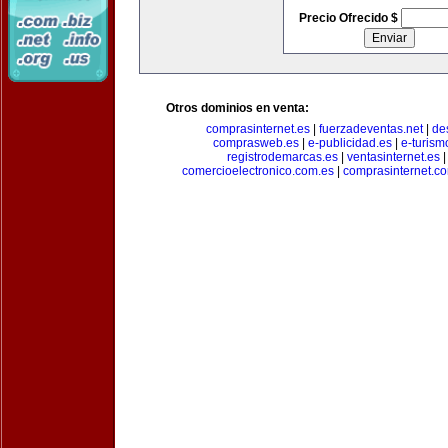
Precio Ofrecido $
Otros dominios en venta:
comprasinternet.es
|
fuerzadeventas.net
|
de
comprasweb.es
|
e-publicidad.es
|
e-turism
registrodemarcas.es
|
ventasinternet.es
comercioelectronico.com.es
|
comprasinternet.c