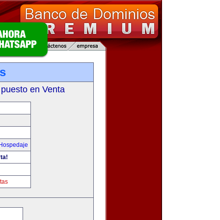
es
 puesto en Venta
 Hospedaje
ta!
tas