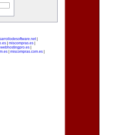
sarrollodesoftware.net
|
o.es
|
miscompras.es
|
|
webhostingpro.es
|
om.es
|
miscompras.com.es
|