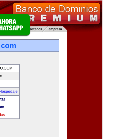
.com
O.COM
om
 Hospedaje
ta!
com
tas