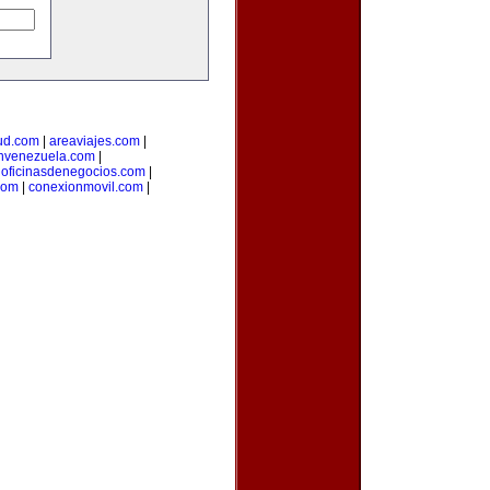
ud.com
|
areaviajes.com
|
nvenezuela.com
|
|
oficinasdenegocios.com
|
com
|
conexionmovil.com
|