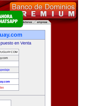
guay.com
 puesto en Venta
RUGUAY.COM
ay.com
spedaje
uay.com
tas