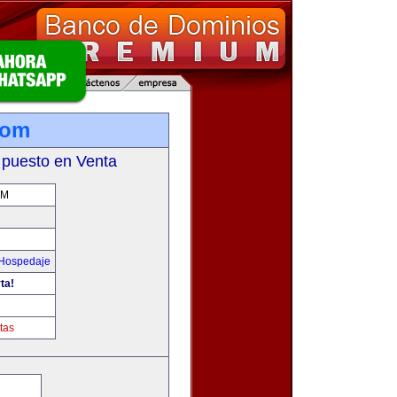
com
 puesto en Venta
OM
 Hospedaje
ta!
tas