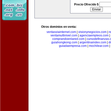
Precio Ofrecido $
Otros dominios en venta:
ventasviainternet.com
|
visionynegocios.com
|
r
ventamultinivel.com
|
agenciaempleos.com
|
comprandoenlared.com
|
cursodefinanzas.
guiahongkong.com
|
argentinaindex.com
|
d
guiadaempresa.com
|
mochilear.com
|