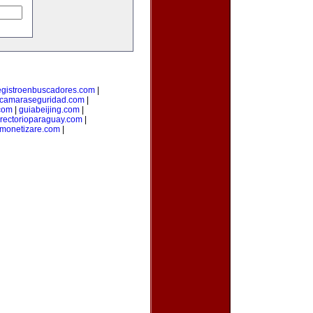
egistroenbuscadores.com
|
camaraseguridad.com
|
com
|
guiabeijing.com
|
irectorioparaguay.com
|
monetizare.com
|