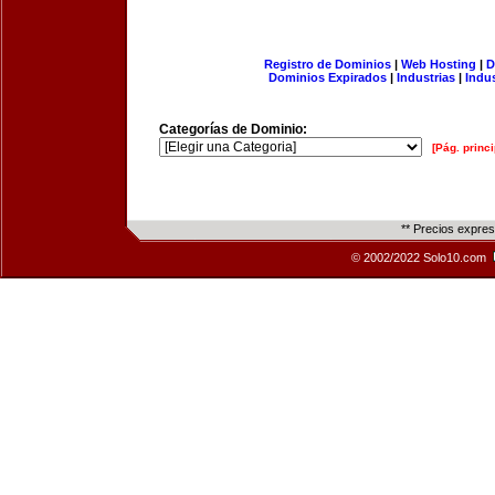
Registro de Dominios
|
Web Hosting
|
D
Dominios Expirados
|
Industrias
|
Indu
Categorías de Dominio:
[Pág. princi
** Precios expre
© 2002/2022 Solo10.com