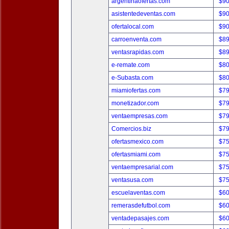
argentinaofertas.com
$9
asistentedeventas.com
$9
ofertalocal.com
$9
carroenventa.com
$8
ventasrapidas.com
$8
e-remate.com
$8
e-Subasta.com
$8
miamiofertas.com
$7
monetizador.com
$7
ventaempresas.com
$7
Comercios.biz
$7
ofertasmexico.com
$7
ofertasmiami.com
$7
ventaempresarial.com
$7
ventasusa.com
$7
escuelaventas.com
$6
remerasdefutbol.com
$6
ventadepasajes.com
$6