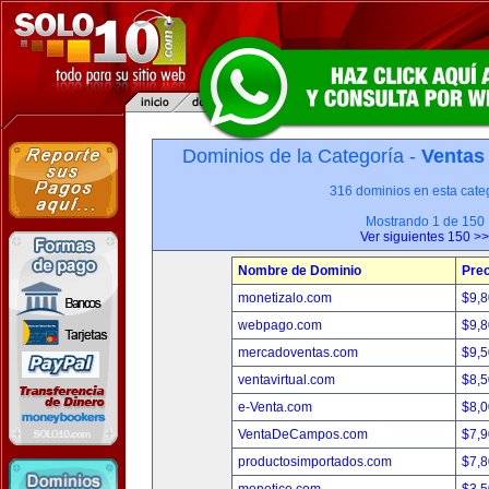
Dominios de la Categoría -
Ventas
316 dominios en esta categ
Mostrando 1 de 150
Ver siguientes 150 >>
Nombre de Dominio
Prec
monetizalo.com
$9,
webpago.com
$9,
mercadoventas.com
$9,
ventavirtual.com
$8,
e-Venta.com
$8,
VentaDeCampos.com
$7,
productosimportados.com
$7,