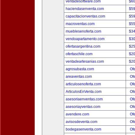
ventadesoftware.com
$6
haciendasenventa.com
$5
capacitacionventas.com
$5
macroventas.com
$5
mueblesenoferta.com
$3
vendoapartamento.com
$3
ofertasargentina.com
$2
ofertaschile.com
$2
ventadeartesanias.com
$2
agrosubasta.com
Ofe
areaventas.com
Ofe
articulosenoferta.com
Ofe
ArticulosEnVenta.com
Ofe
asesoriaenventas.com
Ofe
asesoriayventas.com
Ofe
avendere.com
Ofe
avisosdeventa.com
Ofe
bodegasenventa.com
Ofe