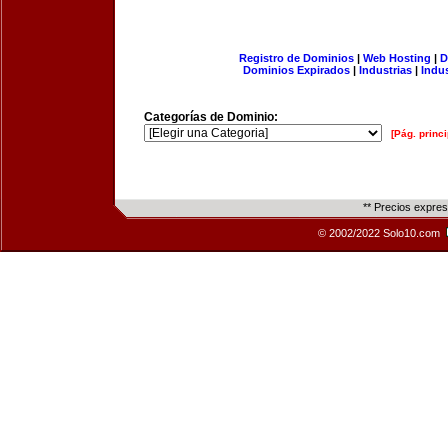
Registro de Dominios
|
Web Hosting
|
D
Dominios Expirados
|
Industrias
|
Indu
Categorías de Dominio:
[Pág. princi
** Precios expre
© 2002/2022 Solo10.com