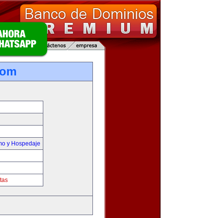
com
smo y Hospedaje
tas