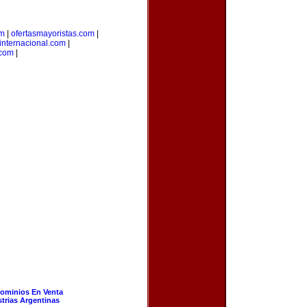
om
|
ofertasmayoristas.com
|
internacional.com
|
.com
|
ominios En Venta
strias Argentinas