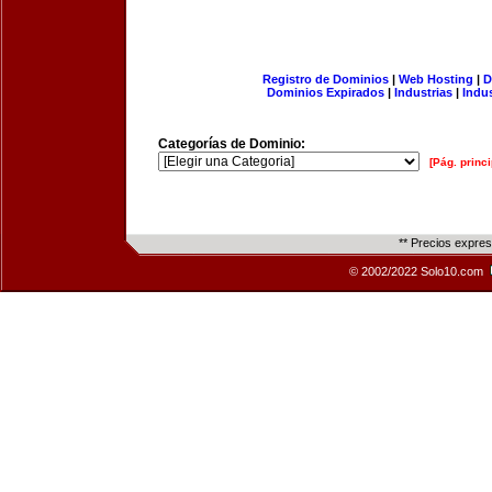
Registro de Dominios
|
Web Hosting
|
D
Dominios Expirados
|
Industrias
|
Indu
Categorías de Dominio:
[Pág. princi
** Precios expre
© 2002/2022 Solo10.com