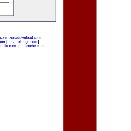
.com
|
zonadownload.com
|
com
|
desarrolloagil.com
|
uilla.com
|
publicoche.com
|