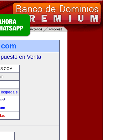
.com
 puesto en Venta
S.COM
om
 Hospedaje
ta!
com
tas