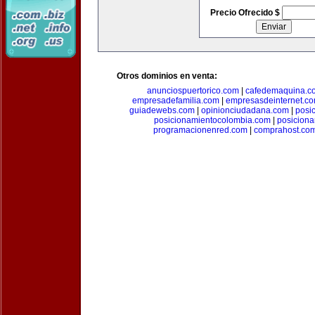
Precio Ofrecido $
Otros dominios en venta:
anunciospuertorico.com
|
cafedemaquina.c
empresadefamilia.com
|
empresasdeinternet.c
guiadewebs.com
|
opinionciudadana.com
|
posi
posicionamientocolombia.com
|
posicion
programacionenred.com
|
comprahost.co