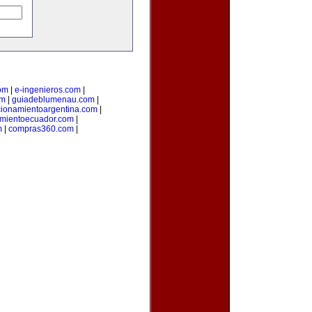
om
|
e-ingenieros.com
|
om
|
guiadeblumenau.com
|
cionamientoargentina.com
|
amientoecuador.com
|
m
|
compras360.com
|