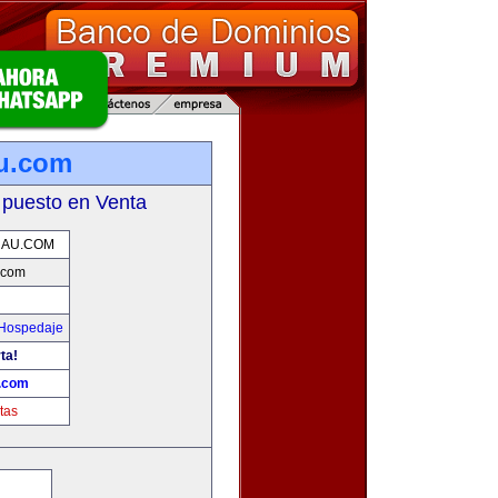
u.com
 puesto en Venta
NAU.COM
.com
 Hospedaje
ta!
.com
tas