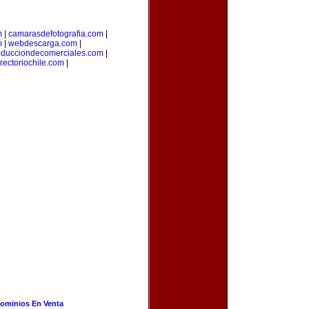
m
|
camarasdefotografia.com
|
m
|
webdescarga.com
|
oducciondecomerciales.com
|
irectoriochile.com
|
ominios En Venta