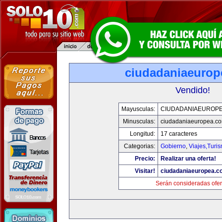
ciudadaniaeurop
Vendido!
Mayusculas:
CIUDADANIAEUROP
Minusculas:
ciudadaniaeuropea.c
Longitud:
17 caracteres
Categorias:
Gobierno
,
Viajes,Turi
Precio:
Realizar una oferta!
Visitar!
ciudadaniaeuropea.c
Serán consideradas ofer