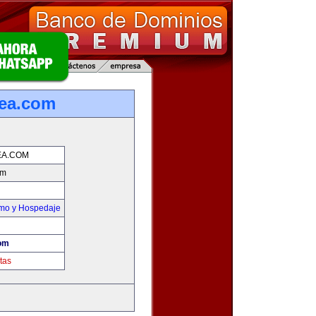
ea.com
EA.COM
om
smo y Hospedaje
om
tas