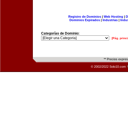
Registro de Dominios
|
Web Hosting
|
D
Dominios Expirados
|
Industrias
|
Indu
Categorías de Dominio:
[Pág. princi
** Precios expre
© 2002/2022 Solo10.com