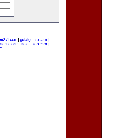
on2x1.com
|
guiaiguazu.com
|
arecife.com
|
hotelestop.com
|
om
|