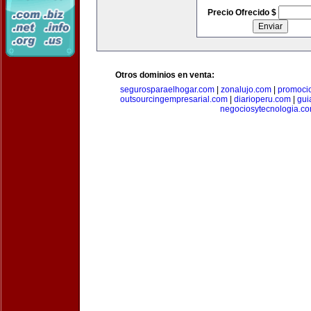
Precio Ofrecido $
Otros dominios en venta:
segurosparaelhogar.com
|
zonalujo.com
|
promoci
outsourcingempresarial.com
|
diarioperu.com
|
gui
negociosytecnologia.c