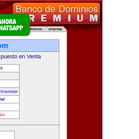
com
 puesto en Venta
OM
 Hospedaje
ta!
tas