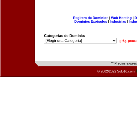
Registro de Dominios
|
Web Hosting
|
D
Dominios Expirados
|
Industrias
|
Indu
Categorías de Dominio:
[Pág. princi
** Precios expre
© 2002/2022 Solo10.com