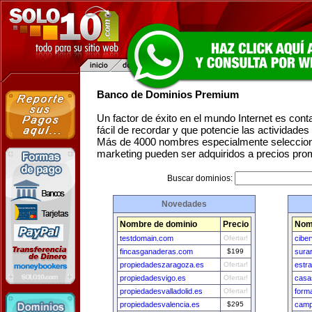
Banco de Dominios Premium
Un factor de éxito en el mundo Internet es con
fácil de recordar y que potencie las actividade
Más de 4000 nombres especialmente seleccion
marketing pueden ser adquiridos a precios pro
Buscar dominios:
Novedades
Nombre de dominio
Precio
Nom
testdomain.com
Ofertar!
cibe
fincasganaderas.com
$199
sura
propiedadeszaragoza.es
Ofertar!
estr
propiedadesvigo.es
Ofertar!
casa
propiedadesvalladolid.es
Ofertar!
form
propiedadesvalencia.es
$295
camp