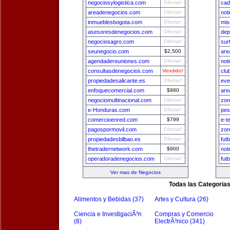
negociosylogistica.com
Ofertar!
cad
areadenegocios.com
Ofertar!
not
inmueblesbogota.com
Ofertar!
mis
asesoresdenegocios.com
Ofertar!
dep
negociosagro.com
Ofertar!
sur
seunegocio.com
$2,500
are
agendadereuniones.com
Ofertar!
not
consultasdenegocios.com
Vendido!
clu
propiedadesalicante.es
Ofertar!
eve
enfoquecomercial.com
$980
are
negociomultinacional.com
Ofertar!
zon
e-Honduras.com
Ofertar!
pes
comercioenred.com
$799
e-t
pagospormovil.com
Ofertar!
zon
propiedadesbilbao.es
Ofertar!
fut
thetradernetwork.com
$900
not
operadoradenegocios.com
Ofertar!
fut
Ver mas de Negocios
Todas las Categoria
Alimentos y Bebidas (37)
Artes y Cultura (26)
Ciencia e InvestigaciÃ³n
Compras y Comercio
(8)
ElectrÃ³nico (341)