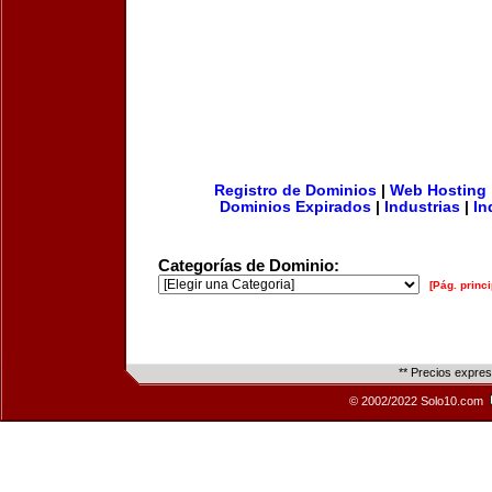
Registro de Dominios
|
Web Hosting
Dominios Expirados
|
Industrias
|
In
Categorías de Dominio:
[Pág. princi
** Precios expre
© 2002/2022 Solo10.com