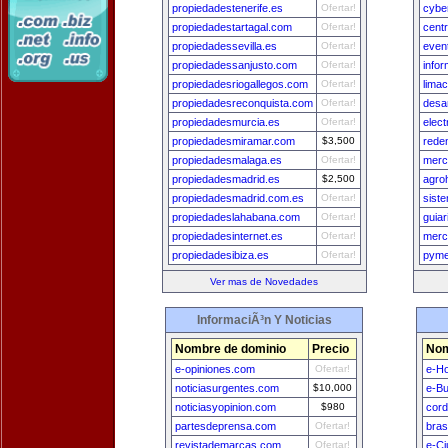
propiedadestenerife.es
Ofertar!
cybe
propiedadestartagal.com
Ofertar!
cent
propiedadessevilla.es
Ofertar!
even
propiedadessanjusto.com
Ofertar!
info
propiedadesriogallegos.com
Ofertar!
lima
propiedadesreconquista.com
Ofertar!
desa
propiedadesmurcia.es
Ofertar!
elec
propiedadesmiramar.com
$3,500
rede
propiedadesmalaga.es
Ofertar!
merc
propiedadesmadrid.es
$2,500
agro
propiedadesmadrid.com.es
Ofertar!
sist
propiedadeslahabana.com
Ofertar!
guiar
propiedadesinternet.es
Ofertar!
merc
propiedadesibiza.es
Ofertar!
pyme
Ver mas de Novedades
InformaciÃ³n Y Noticias
Nombre de dominio
Precio
Nom
e-opiniones.com
Ofertar!
e-H
noticiasurgentes.com
$10,000
e-B
noticiasyopinion.com
$980
cord
partesdeprensa.com
Ofertar!
bras
revistademarcas.com
Ofertar!
e-Ci