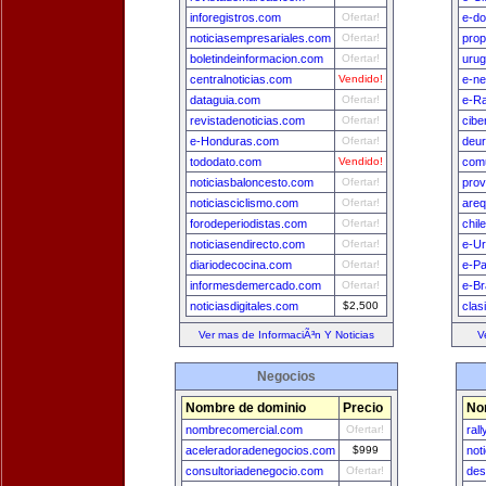
inforegistros.com
Ofertar!
e-do
noticiasempresariales.com
Ofertar!
prop
boletindeinformacion.com
Ofertar!
uru
centralnoticias.com
Vendido!
e-n
dataguia.com
Ofertar!
e-Ra
revistadenoticias.com
Ofertar!
cibe
e-Honduras.com
Ofertar!
deu
tododato.com
Vendido!
comu
noticiasbaloncesto.com
Ofertar!
prov
noticiasciclismo.com
Ofertar!
areq
forodeperiodistas.com
Ofertar!
chil
noticiasendirecto.com
Ofertar!
e-U
diariodecocina.com
Ofertar!
e-Pa
informesdemercado.com
Ofertar!
e-Br
noticiasdigitales.com
$2,500
clas
Ver mas de InformaciÃ³n Y Noticias
V
Negocios
Nombre de dominio
Precio
No
nombrecomercial.com
Ofertar!
ral
aceleradoradenegocios.com
$999
not
consultoriadenegocio.com
Ofertar!
des