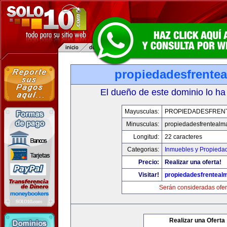
propiedadesfrente
El dueño de este dominio lo ha
Mayusculas:
PROPIEDADESFREN
Minusculas:
propiedadesfrentealm
Longitud:
22 caracteres
Categorias:
Inmuebles y Propieda
Precio:
Realizar una oferta!
Visitar!
propiedadesfrenteal
Serán consideradas ofer
Realizar una Oferta