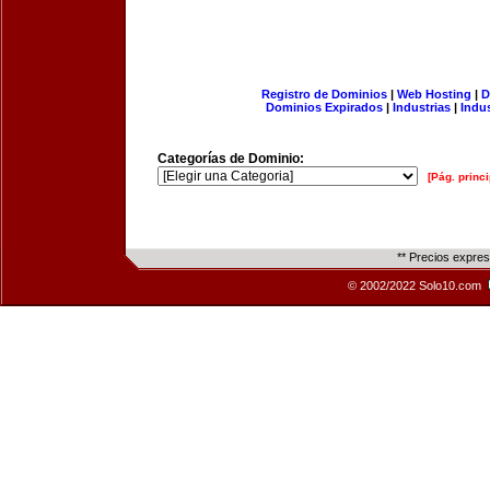
Registro de Dominios
|
Web Hosting
|
D
Dominios Expirados
|
Industrias
|
Indu
Categorías de Dominio:
[Pág. princi
** Precios expre
© 2002/2022 Solo10.com