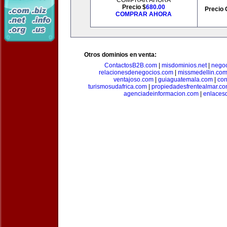
COMPRAR AHORA
Precio $
680.00
Precio 
COMPRAR AHORA
Otros dominios en venta:
ContactosB2B.com
|
misdominios.net
|
negoc
relacionesdenegocios.com
|
missmedellin.co
ventajoso.com
|
guiaguatemala.com
|
con
turismosudafrica.com
|
propiedadesfrentealmar.c
agenciadeinformacion.com
|
enlaces