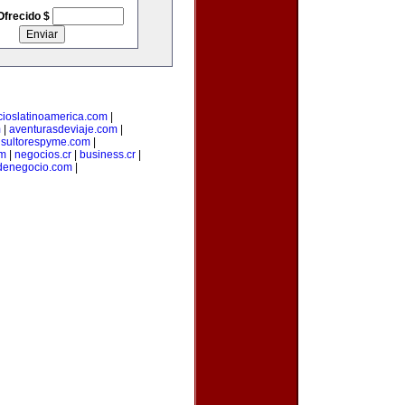
Ofrecido $
ioslatinoamerica.com
|
m
|
aventurasdeviaje.com
|
sultorespyme.com
|
om
|
negocios.cr
|
business.cr
|
denegocio.com
|