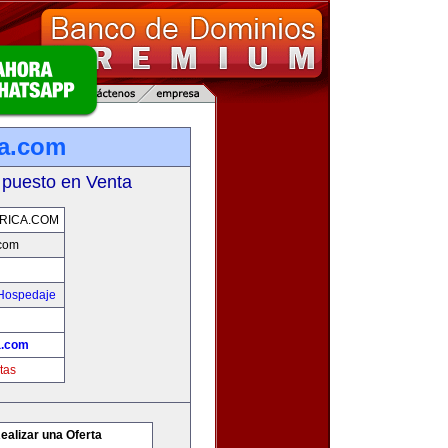
ca.com
 puesto en Venta
RICA.COM
.com
 Hospedaje
a.com
tas
ealizar una Oferta