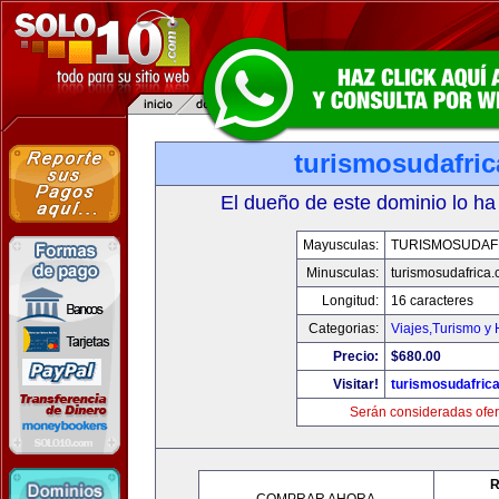
turismosudafri
El dueño de este dominio lo ha
Mayusculas:
TURISMOSUDAF
Minusculas:
turismosudafrica
Longitud:
16 caracteres
Categorias:
Viajes,Turismo y
Precio:
$680.00
Visitar!
turismosudafric
Serán consideradas ofer
R