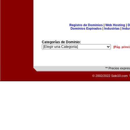
Registro de Dominios
|
Web Hosting
|
D
Dominios Expirados
|
Industrias
|
Indu
Categorías de Dominio:
[Pág. princi
** Precios expre
© 2002/2022 Solo10.com