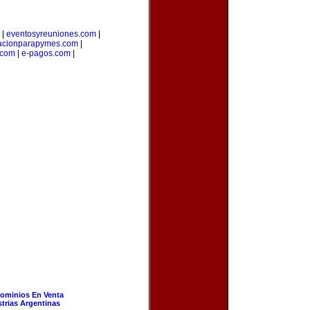
|
eventosyreuniones.com
|
acionparapymes.com
|
.com
|
e-pagos.com
|
ominios En Venta
strias Argentinas