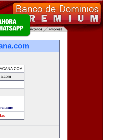
cana.com
TACANA.COM
na.com
!
ana.com
tas