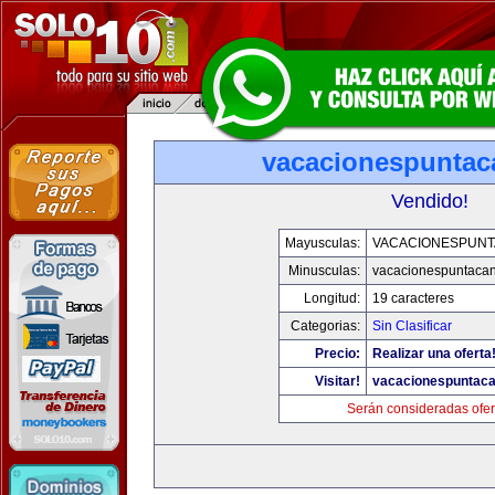
vacacionespunta
Vendido!
Mayusculas:
VACACIONESPUN
Minusculas:
vacacionespuntaca
Longitud:
19 caracteres
Categorias:
Sin Clasificar
Precio:
Realizar una oferta
Visitar!
vacacionespuntac
Serán consideradas ofer