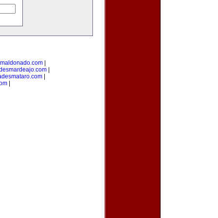
smaldonado.com
|
desmardeajo.com
|
adesmataro.com
|
com
|