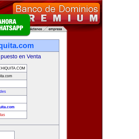
quita.com
 puesto en Venta
HIQUITA.COM
ita.com
ades
uita.com
tas