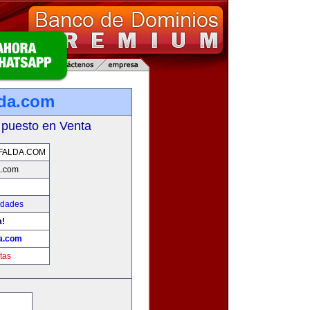
lda.com
 puesto en Venta
FALDA.COM
a.com
edades
a!
da.com
tas