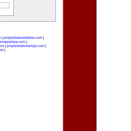
m
|
propiedadeslafalda.com
|
deslapampa.com
|
com
|
propiedadeslarioja.com
|
om
|