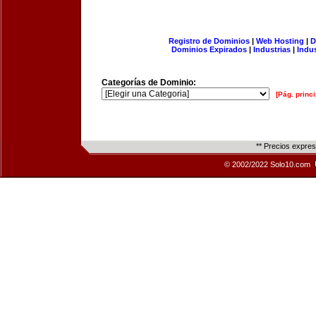
Registro de Dominios
|
Web Hosting
|
D
Dominios Expirados
|
Industrias
|
Indu
Categorías de Dominio:
[Pág. princi
** Precios expre
© 2002/2022 Solo10.com