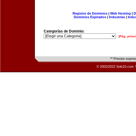
Registro de Dominios
|
Web Hosting
|
D
Dominios Expirados
|
Industrias
|
Indu
Categorías de Dominio:
[Pág. princi
** Precios expre
© 2002/2022 Solo10.com