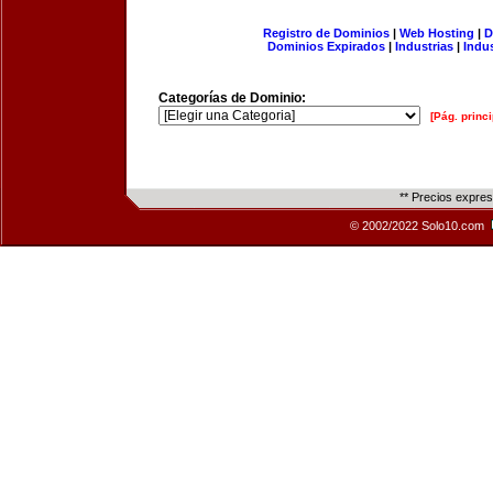
Registro de Dominios
|
Web Hosting
|
D
Dominios Expirados
|
Industrias
|
Indu
Categorías de Dominio:
[Pág. princi
** Precios expre
© 2002/2022 Solo10.com