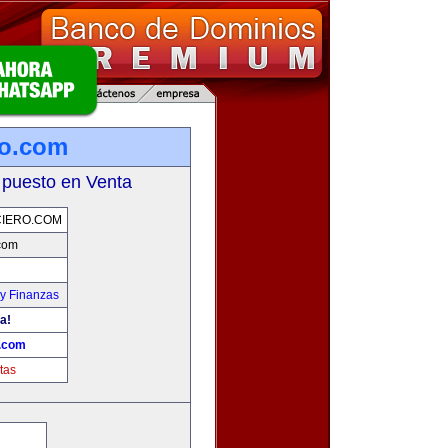
ro.com
 puesto en Venta
IERO.COM
.com
y Finanzas
a!
o.com
tas