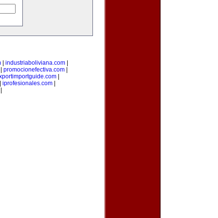
m
|
industriaboliviana.com
|
|
promocionefectiva.com
|
xportimportguide.com
|
|
iprofesionales.com
|
|