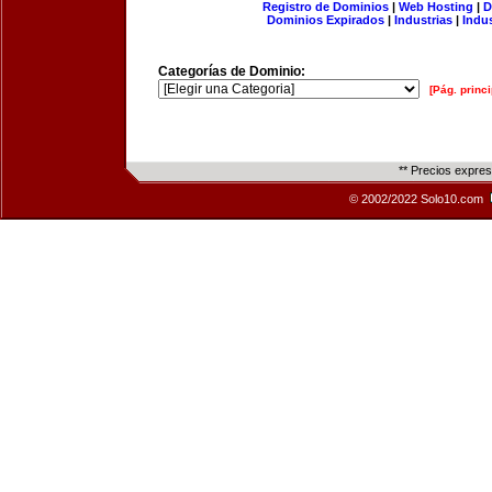
Registro de Dominios
|
Web Hosting
|
D
Dominios Expirados
|
Industrias
|
Indu
Categorías de Dominio:
[Pág. princi
** Precios expre
© 2002/2022 Solo10.com