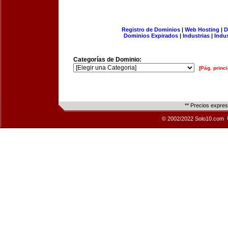
Registro de Dominios
|
Web Hosting
|
D
Dominios Expirados
|
Industrias
|
Indu
Categorías de Dominio:
[Pág. princi
** Precios expre
© 2002/2022 Solo10.com