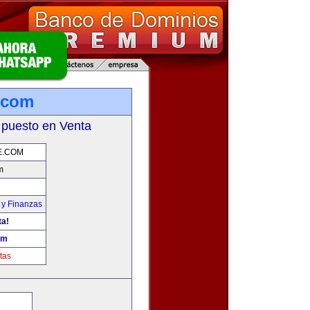
.com
 puesto en Venta
E.COM
m
 y Finanzas
ta!
om
tas