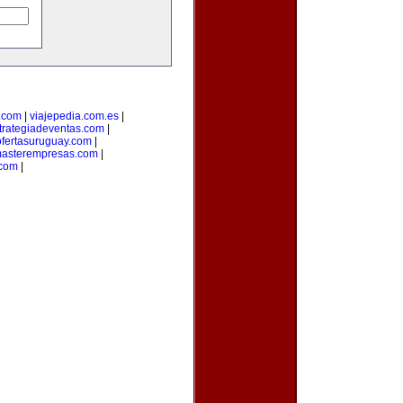
.com
|
viajepedia.com.es
|
trategiadeventas.com
|
ofertasuruguay.com
|
asterempresas.com
|
com
|