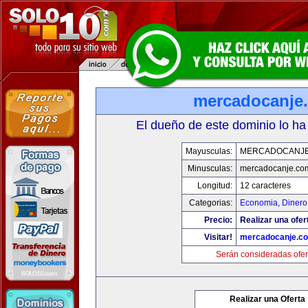
mercadocanje
El dueño de este dominio lo ha
Mayusculas:
MERCADOCANJ
Minusculas:
mercadocanje.co
Longitud:
12 caracteres
Categorias:
Economia, Dinero
Precio:
Realizar una ofer
Visitar!
mercadocanje.c
Serán consideradas ofer
Realizar una Oferta